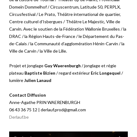
Domein Dommelhof / Circuscentrum, Latitude 50, PERPLX,
Circusfestival / Le Prato, Théâtre international de quartier,
Centre culturel d’Isbergues / Théâtre Le Majestic, Ville de
Carvin. Avec le soutien de la Fédération Wallonie Bruxelles / la
DRAC / la Région Hauts-de-France / le Département du Pas-
de-Calais / la Communauté d’agglomération Hénin-Carvin / la
Ville de Carvin / la Ville de Lille.
Projet et jonglage
Guy Waerenburgh
/ jonglage et régie
plateau
Baptiste Bizien
/ regard extérieur
Eric Longequel
/
lumière
Julien Lanaud
Contact Diffusion
Anne-Agathe PRIN WAERENBURGH
06 43 36 75 12 | derlauf.prod@gmail.com
Derlauf.be