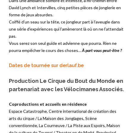
Dans une ambiance sombre et intimiste, à mi-chemin entre
David Lynch et Intervilles, cinq petites pièces de jonglerie en
forme de jeux absurdes.
Coiffé d’un seau sur la tête, ce jongleur part à l’aveugle dans
une série d’expériences qui l’amèneront là où on ne l’attendait
pas.
Vous serez son seul guide et advienne que pourra. Rien ne
pourra empêcher le cours des choses…
À part vous peut-être ?
Dates de tournée sur
derlauf.be
Production Le Cirque du Bout du Monde en
partenariat avec les Vélocimanes Associés.
Coproductions et accueils en résidence
Espace Catastrophe, Centre international de création des
arts du cirque / La Maison des Jonglages, Scène
conventionnée, La Courneuve / La Piste aux Espoirs, Maison
de la culture de Tournai / Theater op de Markt, Provinciaal